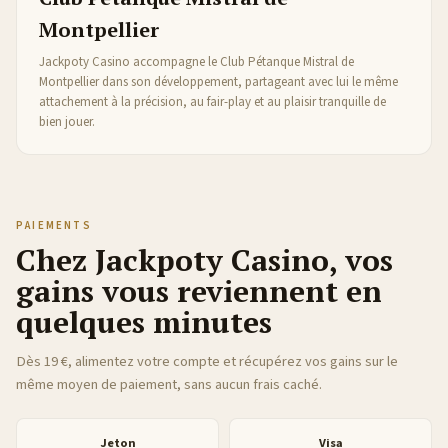
Montpellier
Jackpoty Casino accompagne le Club Pétanque Mistral de
Montpellier dans son développement, partageant avec lui le même
attachement à la précision, au fair-play et au plaisir tranquille de
bien jouer.
PAIEMENTS
Chez Jackpoty Casino, vos
gains vous reviennent en
quelques minutes
Dès 19 €, alimentez votre compte et récupérez vos gains sur le
même moyen de paiement, sans aucun frais caché.
Jeton
Visa