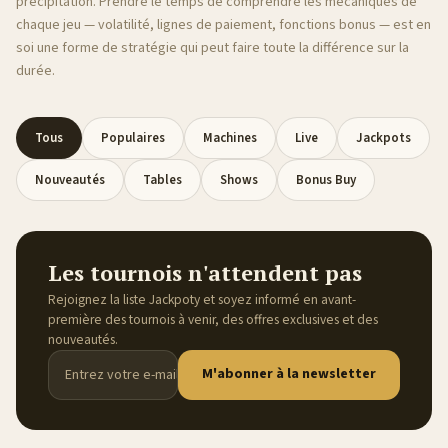
précipitation. Prendre le temps de comprendre les mécaniques de
chaque jeu — volatilité, lignes de paiement, fonctions bonus — est en
soi une forme de stratégie qui peut faire toute la différence sur la
durée.
Tous
Populaires
Machines
Live
Jackpots
Nouveautés
Tables
Shows
Bonus Buy
Les tournois n'attendent pas
Rejoignez la liste Jackpoty et soyez informé en avant-
première des tournois à venir, des offres exclusives et des
nouveautés.
M'abonner à la newsletter
Entrez votre e-mail ici