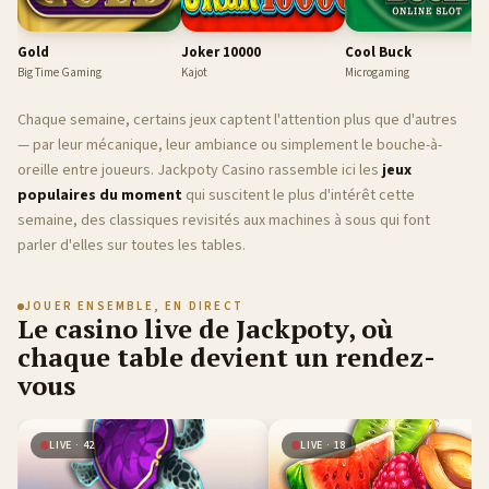
Gold
Joker 10000
Cool Buck
Big Time Gaming
Kajot
Microgaming
Chaque semaine, certains jeux captent l'attention plus que d'autres
— par leur mécanique, leur ambiance ou simplement le bouche-à-
oreille entre joueurs. Jackpoty Casino rassemble ici les
jeux
populaires du moment
qui suscitent le plus d'intérêt cette
semaine, des classiques revisités aux machines à sous qui font
parler d'elles sur toutes les tables.
JOUER ENSEMBLE, EN DIRECT
Le casino live de Jackpoty, où
chaque table devient un rendez-
vous
LIVE · 42
LIVE · 18