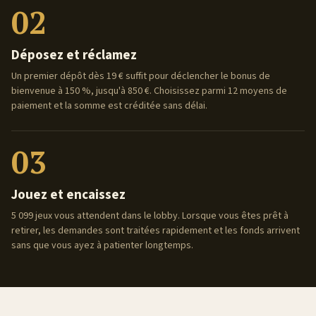
02
Déposez et réclamez
Un premier dépôt dès 19 € suffit pour déclencher le bonus de
bienvenue à 150 %, jusqu'à 850 €. Choisissez parmi 12 moyens de
paiement et la somme est créditée sans délai.
03
Jouez et encaissez
5 099 jeux vous attendent dans le lobby. Lorsque vous êtes prêt à
retirer, les demandes sont traitées rapidement et les fonds arrivent
sans que vous ayez à patienter longtemps.