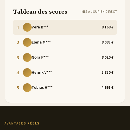
Tableau des scores
MIS À JOUR EN DIRECT
1
Vera B***
8 168 €
2
Elena M***
8 083 €
3
Nora P***
8 020 €
4
Henrik V***
5 850 €
5
Tobias H***
4 661 €
AVANTAGES RÉELS