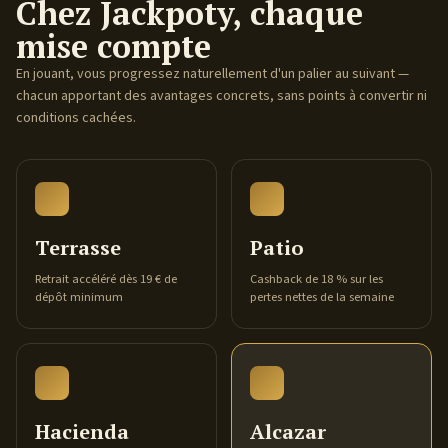
Chez Jackpoty, chaque
mise compte
En jouant, vous progressez naturellement d'un palier au suivant —
chacun apportant des avantages concrets, sans points à convertir ni
conditions cachées.
Terrasse
Patio
Retrait accéléré dès 19 € de
Cashback de 18 % sur les
dépôt minimum
pertes nettes de la semaine
Hacienda
Alcazar