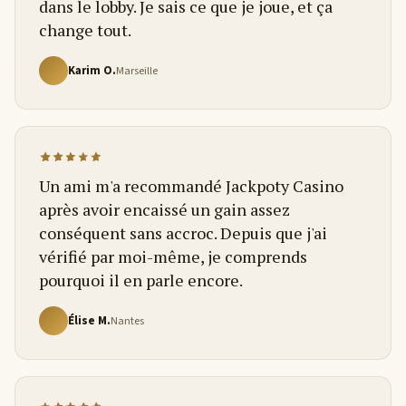
dans le lobby. Je sais ce que je joue, et ça
change tout.
Karim O.
Marseille
Un ami m'a recommandé Jackpoty Casino
après avoir encaissé un gain assez
conséquent sans accroc. Depuis que j'ai
vérifié par moi-même, je comprends
pourquoi il en parle encore.
Élise M.
Nantes