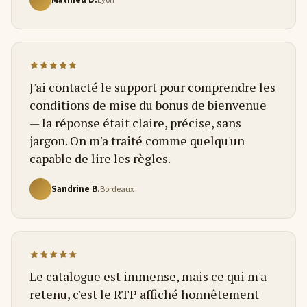
Mathieu D.
Lyon
J'ai contacté le support pour comprendre les
conditions de mise du bonus de bienvenue
— la réponse était claire, précise, sans
jargon. On m'a traité comme quelqu'un
capable de lire les règles.
Sandrine B.
Bordeaux
Le catalogue est immense, mais ce qui m'a
retenu, c'est le RTP affiché honnêtement