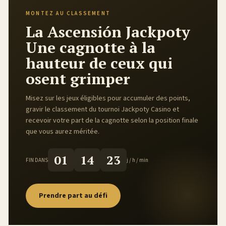
MONTEZ AU CLASSEMENT
La Ascensión Jackpoty
Une cagnotte à la
hauteur de ceux qui
osent grimper
Misez sur les jeux éligibles pour accumuler des points,
gravir le classement du tournoi Jackpoty Casino et
recevoir votre part de la cagnotte selon la position finale
que vous aurez méritée.
01
14
23
FIN DANS
j / h / min
Prendre part au défi