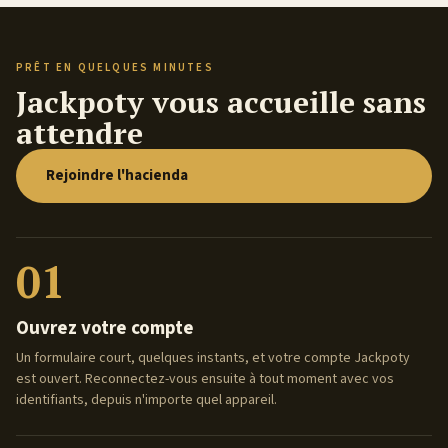
PRÊT EN QUELQUES MINUTES
Jackpoty vous accueille sans
attendre
Rejoindre l'hacienda
01
Ouvrez votre compte
Un formulaire court, quelques instants, et votre compte Jackpoty
est ouvert. Reconnectez-vous ensuite à tout moment avec vos
identifiants, depuis n'importe quel appareil.